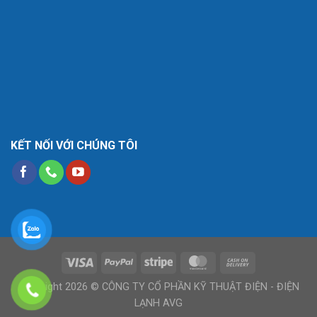
KẾT NỐI VỚI CHÚNG TÔI
Copyright 2026 © CÔNG TY CỔ PHẦN KỸ THUẬT ĐIỆN - ĐIỆN
LẠNH AVG