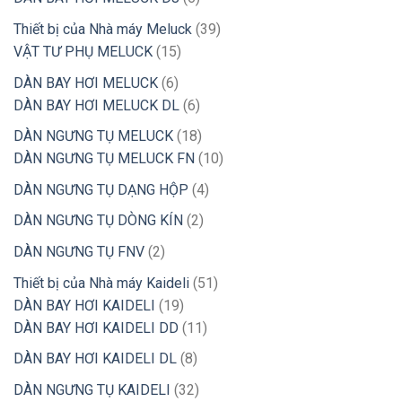
phẩm
sản
39
Thiết bị của Nhà máy Meluck
39
phẩm
15
sản
VẬT TƯ PHỤ MELUCK
15
sản
phẩm
6
DÀN BAY HƠI MELUCK
6
phẩm
sản
6
DÀN BAY HƠI MELUCK DL
6
phẩm
sản
18
DÀN NGƯNG TỤ MELUCK
18
phẩm
sản
10
DÀN NGƯNG TỤ MELUCK FN
10
phẩm
sản
4
DÀN NGƯNG TỤ DẠNG HỘP
4
phẩm
sản
2
DÀN NGƯNG TỤ DÒNG KÍN
2
phẩm
sản
2
DÀN NGƯNG TỤ FNV
2
phẩm
sản
51
Thiết bị của Nhà máy Kaideli
51
phẩm
19
sản
DÀN BAY HƠI KAIDELI
19
sản
11
phẩm
DÀN BAY HƠI KAIDELI DD
11
phẩm
sản
8
DÀN BAY HƠI KAIDELI DL
8
phẩm
sản
32
DÀN NGƯNG TỤ KAIDELI
32