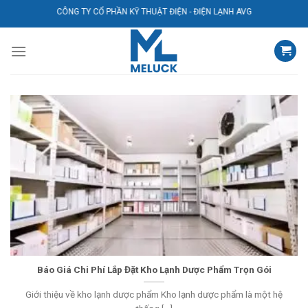
Bỏ
CÔNG TY CỔ PHẦN KỸ THUẬT ĐIỆN - ĐIỆN LẠNH AVG
qua
nội
dung
Báo Giá Chi Phí Lắp Đặt Kho Lạnh Dược Phẩm Trọn Gói
Giới thiệu về kho lạnh dược phẩm Kho lạnh dược phẩm là một hệ