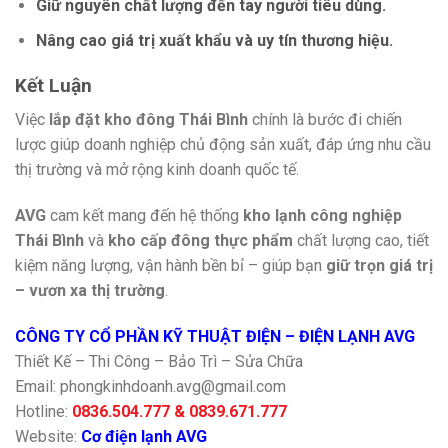
Giữ nguyên chất lượng
đến tay người tiêu dùng.
Nâng cao giá trị xuất khẩu
và uy tín thương hiệu.
Kết Luận
Việc
lắp đặt kho đông Thái Bình
chính là bước đi chiến
lược giúp doanh nghiệp chủ động sản xuất, đáp ứng nhu cầu
thị trường và mở rộng kinh doanh quốc tế.
AVG
cam kết mang đến hệ thống
kho lạnh công nghiệp
Thái Bình
và
kho cấp đông thực phẩm
chất lượng cao, tiết
kiệm năng lượng, vận hành bền bỉ – giúp bạn
giữ trọn giá trị
– vươn xa thị trường
.
CÔNG TY CỔ PHẦN KỸ THUẬT ĐIỆN – ĐIỆN LẠNH AVG
Thiết Kế – Thi Công – Bảo Trì – Sửa Chữa
Email: phongkinhdoanh.avg@gmail.com
Hotline:
0836.504.777 & 0839.671.777
Website:
Cơ điện lạnh AVG