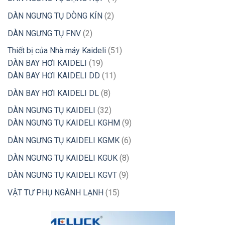
phẩm
sản
2
DÀN NGƯNG TỤ DÒNG KÍN
2
phẩm
sản
2
DÀN NGƯNG TỤ FNV
2
phẩm
sản
51
Thiết bị của Nhà máy Kaideli
51
phẩm
19
sản
DÀN BAY HƠI KAIDELI
19
sản
11
phẩm
DÀN BAY HƠI KAIDELI DD
11
phẩm
sản
8
DÀN BAY HƠI KAIDELI DL
8
phẩm
sản
32
DÀN NGƯNG TỤ KAIDELI
32
phẩm
sản
9
DÀN NGƯNG TỤ KAIDELI KGHM
9
phẩm
sản
6
DÀN NGƯNG TỤ KAIDELI KGMK
6
phẩm
sản
8
DÀN NGƯNG TỤ KAIDELI KGUK
8
phẩm
sản
9
DÀN NGƯNG TỤ KAIDELI KGVT
9
phẩm
sản
15
VẬT TƯ PHỤ NGÀNH LẠNH
15
phẩm
sản
phẩm