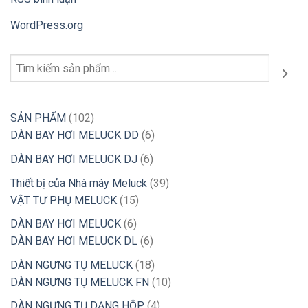
WordPress.org
Tìm
kiếm
102
SẢN PHẨM
102
sản
6
DÀN BAY HƠI MELUCK DD
6
phẩm
sản
6
DÀN BAY HƠI MELUCK DJ
6
phẩm
sản
39
Thiết bị của Nhà máy Meluck
39
phẩm
15
sản
VẬT TƯ PHỤ MELUCK
15
sản
phẩm
6
DÀN BAY HƠI MELUCK
6
phẩm
sản
6
DÀN BAY HƠI MELUCK DL
6
phẩm
sản
18
DÀN NGƯNG TỤ MELUCK
18
phẩm
sản
10
DÀN NGƯNG TỤ MELUCK FN
10
phẩm
sản
4
DÀN NGƯNG TỤ DẠNG HỘP
4