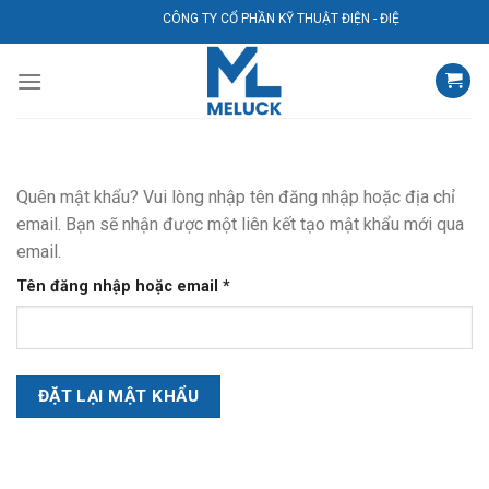
Bỏ
CÔNG TY CỔ PHẦN KỸ THUẬT ĐIỆN - ĐIỆN LẠNH AVG
qua
nội
dung
Quên mật khẩu? Vui lòng nhập tên đăng nhập hoặc địa chỉ
email. Bạn sẽ nhận được một liên kết tạo mật khẩu mới qua
email.
Bắt
Tên đăng nhập hoặc email
*
buộc
ĐẶT LẠI MẬT KHẨU