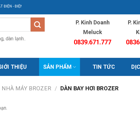
IỆN - ĐIỆN LẠNH AVG
P. Kinh Doanh
P. K
Meluck
K
, dàn lạnh..
0839.671.777
0836
GIỚI THIỆU
SẢN PHẨM
TIN TỨC
DỊ
A NHÀ MÁY BROZER
/
DÀN BAY HƠI BROZER
bạn.