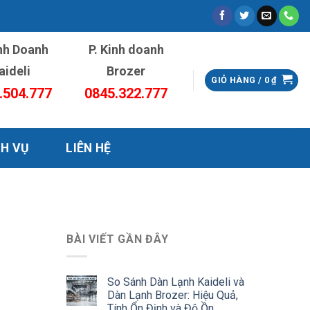
inh Doanh
P. Kinh doanh
aideli
Brozer
GIỎ HÀNG /
0
₫
.504.777
0845.322.777
CH VỤ
LIÊN HỆ
BÀI VIẾT GẦN ĐÂY
So Sánh Dàn Lạnh Kaideli và
Dàn Lạnh Brozer: Hiệu Quả,
Tính Ổn Định và Độ Ồn