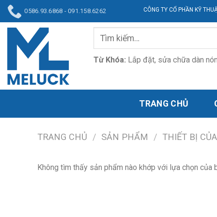
Bỏ
CÔNG TY CỔ PHẦN KỸ THUẬT Đ
0586.93.6868 - 091.158.6262
qua
nội
Tìm
dung
kiếm:
Từ Khóa:
L
ắp đặt, sửa chữa dàn nóng
TRANG CHỦ
TRANG CHỦ
/
SẢN PHẨM
/
THIẾT BỊ CỦ
Không tìm thấy sản phẩm nào khớp với lựa chọn của 