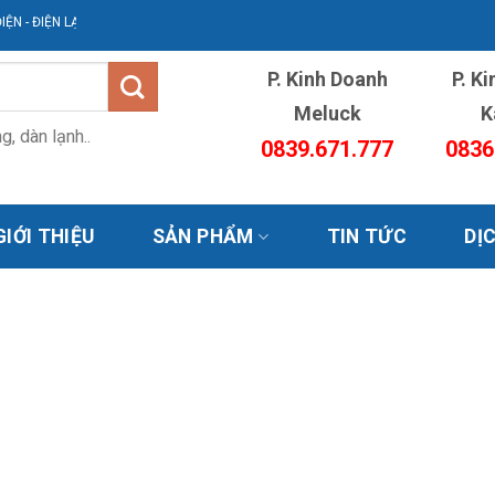
IỆN LẠNH AVG
P. Kinh Doanh
P. K
Meluck
K
, dàn lạnh..
0839.671.777
0836
GIỚI THIỆU
SẢN PHẨM
TIN TỨC
DỊ