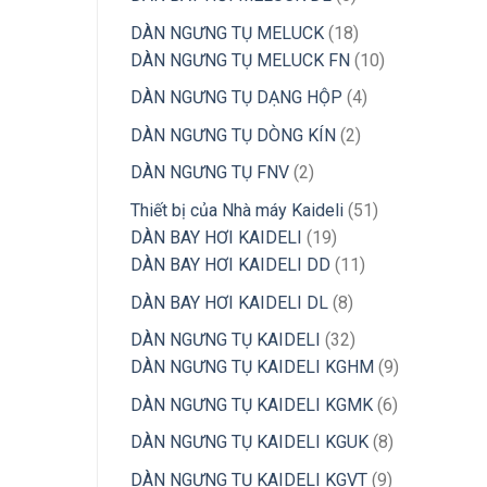
phẩm
sản
18
DÀN NGƯNG TỤ MELUCK
18
phẩm
sản
10
DÀN NGƯNG TỤ MELUCK FN
10
phẩm
sản
4
DÀN NGƯNG TỤ DẠNG HỘP
4
phẩm
sản
2
DÀN NGƯNG TỤ DÒNG KÍN
2
phẩm
sản
2
DÀN NGƯNG TỤ FNV
2
phẩm
sản
51
Thiết bị của Nhà máy Kaideli
51
phẩm
19
sản
DÀN BAY HƠI KAIDELI
19
sản
11
phẩm
DÀN BAY HƠI KAIDELI DD
11
phẩm
sản
8
DÀN BAY HƠI KAIDELI DL
8
phẩm
sản
32
DÀN NGƯNG TỤ KAIDELI
32
phẩm
sản
9
DÀN NGƯNG TỤ KAIDELI KGHM
9
phẩm
sản
6
DÀN NGƯNG TỤ KAIDELI KGMK
6
phẩm
sản
8
DÀN NGƯNG TỤ KAIDELI KGUK
8
phẩm
sản
9
DÀN NGƯNG TỤ KAIDELI KGVT
9