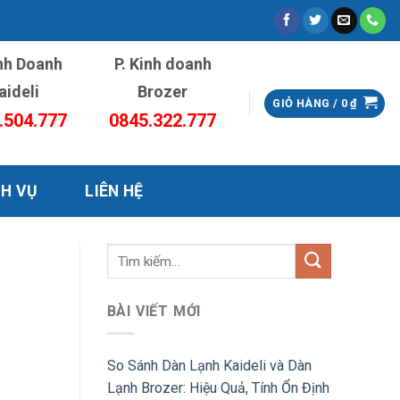
inh Doanh
P. Kinh doanh
aideli
Brozer
GIỎ HÀNG /
0
₫
.504.777
0845.322.777
CH VỤ
LIÊN HỆ
BÀI VIẾT MỚI
So Sánh Dàn Lạnh Kaideli và Dàn
Lạnh Brozer: Hiệu Quả, Tính Ổn Định