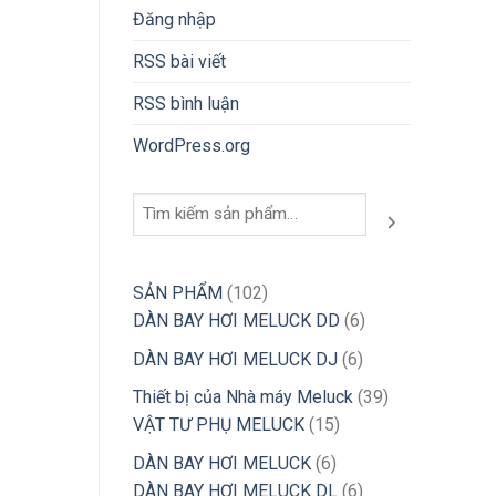
Đăng nhập
RSS bài viết
RSS bình luận
WordPress.org
Tìm
kiếm
102
SẢN PHẨM
102
sản
6
DÀN BAY HƠI MELUCK DD
6
phẩm
sản
6
DÀN BAY HƠI MELUCK DJ
6
phẩm
sản
39
Thiết bị của Nhà máy Meluck
39
phẩm
15
sản
VẬT TƯ PHỤ MELUCK
15
sản
phẩm
6
DÀN BAY HƠI MELUCK
6
phẩm
sản
6
DÀN BAY HƠI MELUCK DL
6