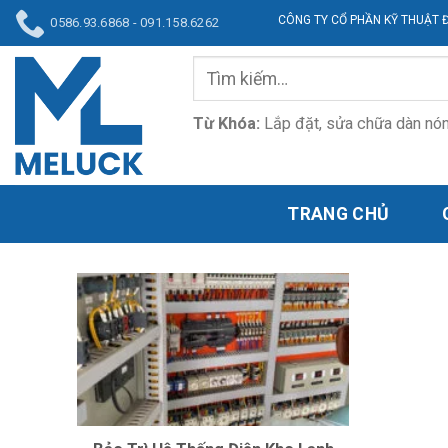
Bỏ
CÔNG TY CỔ PHẦN KỸ THUẬT ĐIỆN - Đ
0586.93.6868 - 091.158.6262
qua
nội
Tìm
dung
kiếm:
Từ Khóa:
L
ắp đặt, sửa chữa dàn nóng
TRANG CHỦ