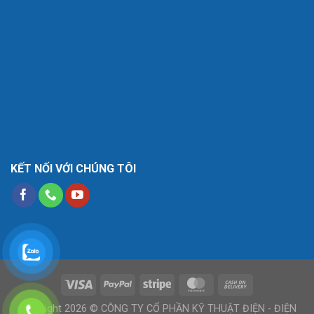
KẾT NỐI VỚI CHÚNG TÔI
Copyright 2026 © CÔNG TY CỔ PHẦN KỸ THUẬT ĐIỆN - ĐIỆN