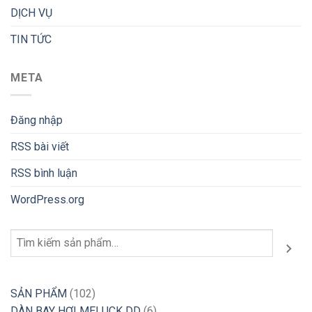
DỊCH VỤ
TIN TỨC
META
Đăng nhập
RSS bài viết
RSS bình luận
WordPress.org
Tìm
kiếm
102
SẢN PHẨM
102
sản
6
DÀN BAY HƠI MELUCK DD
6