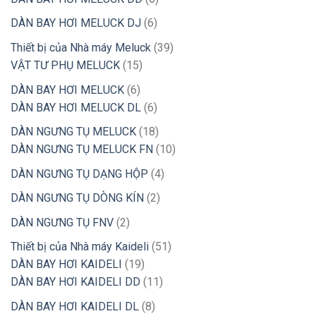
phẩm
sản
6
DÀN BAY HƠI MELUCK DJ
6
phẩm
sản
39
Thiết bị của Nhà máy Meluck
39
phẩm
15
sản
VẬT TƯ PHỤ MELUCK
15
sản
phẩm
6
DÀN BAY HƠI MELUCK
6
phẩm
sản
6
DÀN BAY HƠI MELUCK DL
6
phẩm
sản
18
DÀN NGƯNG TỤ MELUCK
18
phẩm
sản
10
DÀN NGƯNG TỤ MELUCK FN
10
phẩm
sản
4
DÀN NGƯNG TỤ DẠNG HỘP
4
phẩm
sản
2
DÀN NGƯNG TỤ DÒNG KÍN
2
phẩm
sản
2
DÀN NGƯNG TỤ FNV
2
phẩm
sản
51
Thiết bị của Nhà máy Kaideli
51
phẩm
19
sản
DÀN BAY HƠI KAIDELI
19
sản
11
phẩm
DÀN BAY HƠI KAIDELI DD
11
phẩm
sản
8
DÀN BAY HƠI KAIDELI DL
8