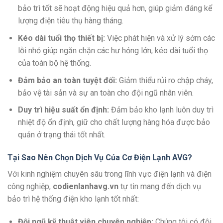
bảo trì tốt sẽ hoạt động hiệu quả hơn, giúp giảm đáng kể
lượng điện tiêu thụ hàng tháng.
Kéo dài tuổi thọ thiết bị:
Việc phát hiện và xử lý sớm các
lỗi nhỏ giúp ngăn chặn các hư hỏng lớn, kéo dài tuổi thọ
của toàn bộ hệ thống.
Đảm bảo an toàn tuyệt đối:
Giảm thiểu rủi ro chập cháy,
bảo vệ tài sản và sự an toàn cho đội ngũ nhân viên.
Duy trì hiệu suất ổn định:
Đảm bảo kho lạnh luôn duy trì
nhiệt độ ổn định, giữ cho chất lượng hàng hóa được bảo
quản ở trạng thái tốt nhất.
Tại Sao Nên Chọn Dịch Vụ Của Cơ Điện Lạnh AVG?
Với kinh nghiệm chuyên sâu trong lĩnh vực điện lạnh và điện
công nghiệp,
codienlanhavg.vn
tự tin mang đến dịch vụ
bảo trì hệ thống điện kho lạnh tốt nhất:
Đội ngũ kỹ thuật viên chuyên nghiệp:
Chúng tôi có đội