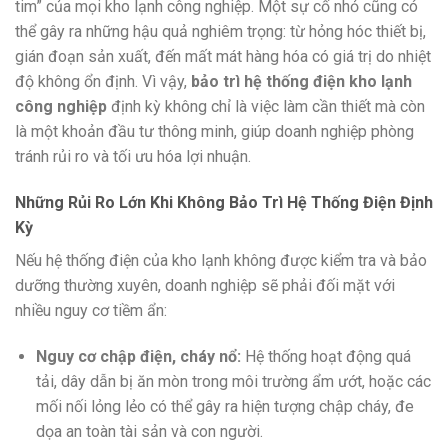
tim” của mọi kho lạnh công nghiệp. Một sự cố nhỏ cũng có
thể gây ra những hậu quả nghiêm trọng: từ hỏng hóc thiết bị,
gián đoạn sản xuất, đến mất mát hàng hóa có giá trị do nhiệt
độ không ổn định. Vì vậy,
bảo trì hệ thống điện kho lạnh
công nghiệp
định kỳ không chỉ là việc làm cần thiết mà còn
là một khoản đầu tư thông minh, giúp doanh nghiệp phòng
tránh rủi ro và tối ưu hóa lợi nhuận.
Những Rủi Ro Lớn Khi Không Bảo Trì Hệ Thống Điện Định
Kỳ
Nếu hệ thống điện của kho lạnh không được kiểm tra và bảo
dưỡng thường xuyên, doanh nghiệp sẽ phải đối mặt với
nhiều nguy cơ tiềm ẩn:
Nguy cơ chập điện, cháy nổ:
Hệ thống hoạt động quá
tải, dây dẫn bị ăn mòn trong môi trường ẩm ướt, hoặc các
mối nối lỏng lẻo có thể gây ra hiện tượng chập cháy, đe
dọa an toàn tài sản và con người.