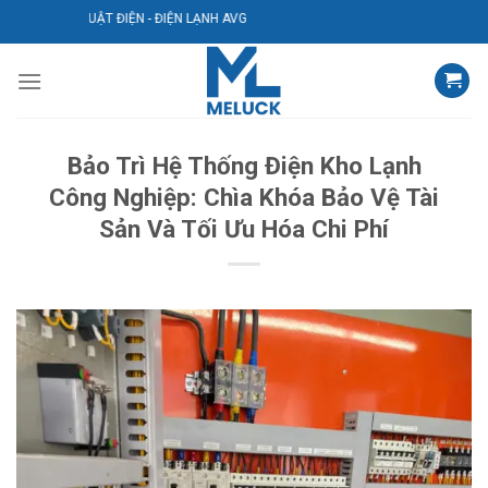
Bỏ
KỸ THUẬT ĐIỆN - ĐIỆN LẠNH AVG
qua
nội
dung
Bảo Trì Hệ Thống Điện Kho Lạnh
Công Nghiệp: Chìa Khóa Bảo Vệ Tài
Sản Và Tối Ưu Hóa Chi Phí