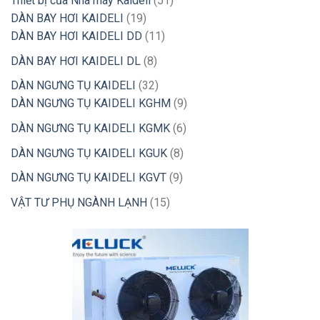
Thiết bị của Nhà máy Kaideli
51
phẩm
19
sản
DÀN BAY HƠI KAIDELI
19
sản
11
phẩm
DÀN BAY HƠI KAIDELI DD
11
phẩm
sản
8
DÀN BAY HƠI KAIDELI DL
8
phẩm
sản
32
DÀN NGƯNG TỤ KAIDELI
32
phẩm
sản
9
DÀN NGƯNG TỤ KAIDELI KGHM
9
phẩm
sản
6
DÀN NGƯNG TỤ KAIDELI KGMK
6
phẩm
sản
8
DÀN NGƯNG TỤ KAIDELI KGUK
8
phẩm
sản
9
DÀN NGƯNG TỤ KAIDELI KGVT
9
phẩm
sản
15
VẬT TƯ PHỤ NGÀNH LẠNH
15
phẩm
sản
phẩm