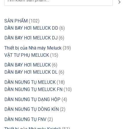
kiếm
102
SẢN PHẨM
102
sản
6
DÀN BAY HƠI MELUCK DD
6
phẩm
sản
6
DÀN BAY HƠI MELUCK DJ
6
phẩm
sản
39
Thiết bị của Nhà máy Meluck
39
phẩm
15
sản
VẬT TƯ PHỤ MELUCK
15
sản
phẩm
6
DÀN BAY HƠI MELUCK
6
phẩm
sản
6
DÀN BAY HƠI MELUCK DL
6
phẩm
sản
18
DÀN NGƯNG TỤ MELUCK
18
phẩm
sản
10
DÀN NGƯNG TỤ MELUCK FN
10
phẩm
sản
4
DÀN NGƯNG TỤ DẠNG HỘP
4
phẩm
sản
2
DÀN NGƯNG TỤ DÒNG KÍN
2
phẩm
sản
2
DÀN NGƯNG TỤ FNV
2
phẩm
sản
51