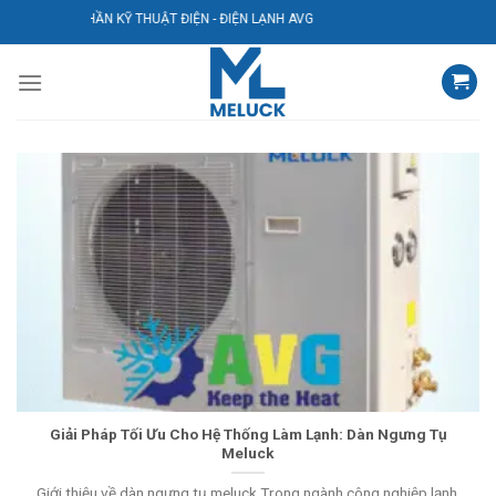
Bỏ
 CỔ PHẦN KỸ THUẬT ĐIỆN - ĐIỆN LẠNH AVG
qua
nội
dung
Giải Pháp Tối Ưu Cho Hệ Thống Làm Lạnh: Dàn Ngưng Tụ
Meluck
Giới thiệu về dàn ngưng tụ meluck Trong ngành công nghiệp lạnh,