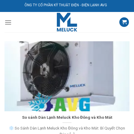
Bỏ
CÔNG TY CỔ PHẦN KỸ THUẬT ĐIỆN - ĐIỆN LẠNH AVG
qua
nội
dung
So sánh Dàn Lạnh Meluck Kho Đông và Kho Mát
So Sánh Dàn Lạnh Meluck Kho Đông và Kho Mát: Bí Quyết Chọn