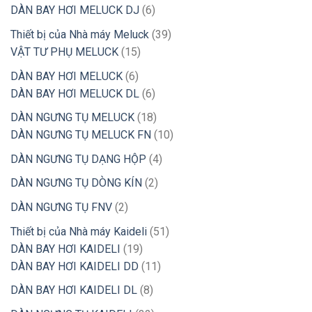
phẩm
sản
6
DÀN BAY HƠI MELUCK DJ
6
phẩm
sản
39
Thiết bị của Nhà máy Meluck
39
phẩm
15
sản
VẬT TƯ PHỤ MELUCK
15
sản
phẩm
6
DÀN BAY HƠI MELUCK
6
phẩm
sản
6
DÀN BAY HƠI MELUCK DL
6
phẩm
sản
18
DÀN NGƯNG TỤ MELUCK
18
phẩm
sản
10
DÀN NGƯNG TỤ MELUCK FN
10
phẩm
sản
4
DÀN NGƯNG TỤ DẠNG HỘP
4
phẩm
sản
2
DÀN NGƯNG TỤ DÒNG KÍN
2
phẩm
sản
2
DÀN NGƯNG TỤ FNV
2
phẩm
sản
51
Thiết bị của Nhà máy Kaideli
51
phẩm
19
sản
DÀN BAY HƠI KAIDELI
19
sản
11
phẩm
DÀN BAY HƠI KAIDELI DD
11
phẩm
sản
8
DÀN BAY HƠI KAIDELI DL
8
phẩm
sản