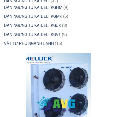
32
DÀN NGƯNG TỤ KAIDELI
32
phẩm
sản
9
DÀN NGƯNG TỤ KAIDELI KGHM
9
phẩm
sản
6
DÀN NGƯNG TỤ KAIDELI KGMK
6
phẩm
sản
8
DÀN NGƯNG TỤ KAIDELI KGUK
8
phẩm
sản
9
DÀN NGƯNG TỤ KAIDELI KGVT
9
phẩm
sản
15
VẬT TƯ PHỤ NGÀNH LẠNH
15
phẩm
sản
phẩm