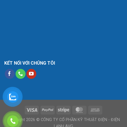
KẾT NỐI VỚI CHÚNG TÔI
Copyright 2026 © CÔNG TY CỔ PHẦN KỸ THUẬT ĐIỆN - ĐIỆN
LẠNH AVG