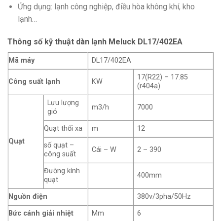
Ứng dụng: lạnh công nghiệp, điều hòa không khí, kho
lạnh…
Thông số kỹ thuật dàn lạnh Meluck
DL17/402EA
Mã máy
DL17/402EA
17(R22) – 17.85
Công suất lạnh
KW
(r404a)
Lưu lượng
m3/h
7000
gió
Quạt thổi xa
m
12
Quạt
số quạt –
Cái – W
2 – 390
công suất
Đường kính
400mm
quạt
Nguồn điện
380v/3pha/50Hz
Bức cánh giải nhiệt
Mm
6