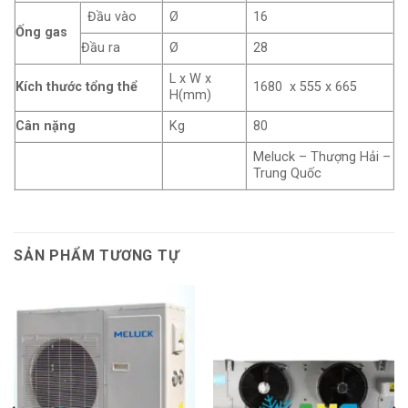
Đầu vào
Ø
16
Ống gas
Đầu ra
Ø
28
L x W x
Kích thước tổng thể
1680 x 555 x 665
H(mm)
Cân nặng
Kg
80
Meluck – Thượng Hải –
Trung Quốc
SẢN PHẨM TƯƠNG TỰ