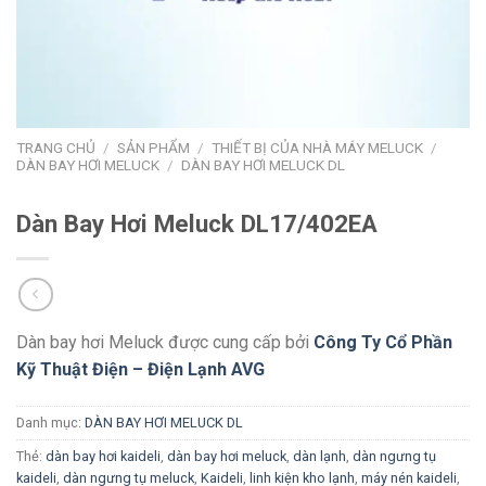
TRANG CHỦ
/
SẢN PHẨM
/
THIẾT BỊ CỦA NHÀ MÁY MELUCK
/
DÀN BAY HƠI MELUCK
/
DÀN BAY HƠI MELUCK DL
Dàn Bay Hơi Meluck DL17/402EA
Dàn bay hơi Meluck được cung cấp bởi
Công Ty Cổ Phần
Kỹ Thuật Điện – Điện Lạnh AVG
Danh mục:
DÀN BAY HƠI MELUCK DL
Thẻ:
dàn bay hơi kaideli
,
dàn bay hơi meluck
,
dàn lạnh
,
dàn ngưng tụ
kaideli
,
dàn ngưng tụ meluck
,
Kaideli
,
linh kiện kho lạnh
,
máy nén kaideli
,