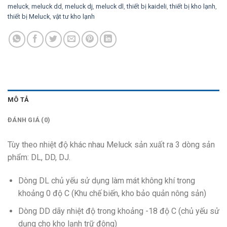
meluck
,
meluck dd
,
meluck dj
,
meluck dl
,
thiết bị kaideli
,
thiết bị kho lạnh
,
thiết bị Meluck
,
vật tư kho lạnh
MÔ TẢ
ĐÁNH GIÁ (0)
Tùy theo nhiệt độ khác nhau Meluck sản xuất ra 3 dòng sản
phẩm: DL, DD, DJ.
Dòng DL chủ yếu sử dụng làm mát không khí trong
khoảng 0 độ C (Khu chế biến, kho bảo quản nông sản)
Dòng DD dãy nhiệt độ trong khoảng -18 độ C (chủ yếu sử
dụng cho kho lạnh trữ đông)