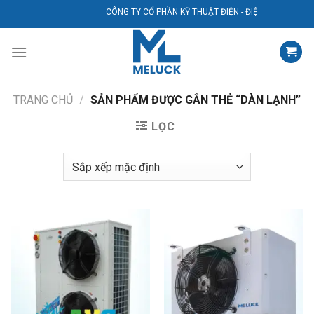
Bỏ
CÔNG TY CỔ PHẦN KỸ THUẬT ĐIỆN - ĐIỆN LẠNH AVG
qua
nội
dung
TRANG CHỦ
/
SẢN PHẨM ĐƯỢC GẮN THẺ “DÀN LẠNH”
LỌC