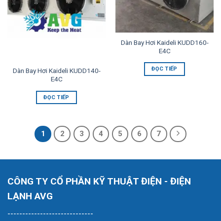
Dàn Bay Hơi Kaideli KUDD160-
E4C
ĐỌC TIẾP
Dàn Bay Hơi Kaideli KUDD140-
E4C
ĐỌC TIẾP
1
2
3
4
5
6
7
CÔNG TY CỔ PHẦN KỸ THUẬT ĐIỆN - ĐIỆN
LẠNH AVG
-----------------------------