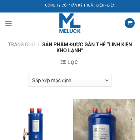
Bỏ
CÔNG TY CỔ PHẦN KỸ THUẬT ĐIỆN - ĐIỆN LẠNH AVG
qua
nội
dung
TRANG CHỦ
/
SẢN PHẨM ĐƯỢC GẮN THẺ “LINH KIỆN
KHO LẠNH”
LỌC