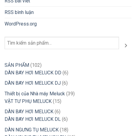
RSS bài viết
RSS bình luận
WordPress.org
Tìm
kiếm
102
SẢN PHẨM
102
sản
6
DÀN BAY HƠI MELUCK DD
6
phẩm
sản
6
DÀN BAY HƠI MELUCK DJ
6
phẩm
sản
39
Thiết bị của Nhà máy Meluck
39
phẩm
15
sản
VẬT TƯ PHỤ MELUCK
15
sản
phẩm
6
DÀN BAY HƠI MELUCK
6
phẩm
sản
6
DÀN BAY HƠI MELUCK DL
6
phẩm
sản
18
DÀN NGƯNG TỤ MELUCK
18
phẩm