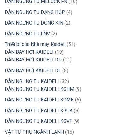
sản
10
DÀN NGƯNG TỤ MELUCK FN
10
phẩm
sản
4
DÀN NGƯNG TỤ DẠNG HỘP
4
phẩm
sản
2
DÀN NGƯNG TỤ DÒNG KÍN
2
phẩm
sản
2
DÀN NGƯNG TỤ FNV
2
phẩm
sản
51
Thiết bị của Nhà máy Kaideli
51
phẩm
19
sản
DÀN BAY HƠI KAIDELI
19
sản
11
phẩm
DÀN BAY HƠI KAIDELI DD
11
phẩm
sản
8
DÀN BAY HƠI KAIDELI DL
8
phẩm
sản
32
DÀN NGƯNG TỤ KAIDELI
32
phẩm
sản
9
DÀN NGƯNG TỤ KAIDELI KGHM
9
phẩm
sản
6
DÀN NGƯNG TỤ KAIDELI KGMK
6
phẩm
sản
8
DÀN NGƯNG TỤ KAIDELI KGUK
8
phẩm
sản
9
DÀN NGƯNG TỤ KAIDELI KGVT
9
phẩm
sản
15
VẬT TƯ PHỤ NGÀNH LẠNH
15
phẩm