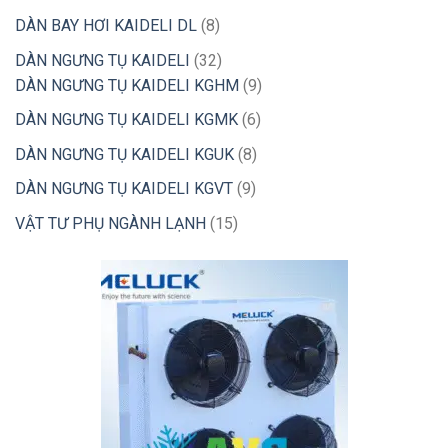
phẩm
sản
8
DÀN BAY HƠI KAIDELI DL
8
phẩm
sản
32
DÀN NGƯNG TỤ KAIDELI
32
phẩm
sản
9
DÀN NGƯNG TỤ KAIDELI KGHM
9
phẩm
sản
6
DÀN NGƯNG TỤ KAIDELI KGMK
6
phẩm
sản
8
DÀN NGƯNG TỤ KAIDELI KGUK
8
phẩm
sản
9
DÀN NGƯNG TỤ KAIDELI KGVT
9
phẩm
sản
15
VẬT TƯ PHỤ NGÀNH LẠNH
15
phẩm
sản
phẩm