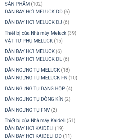
102
SẢN PHẨM
102
sản
6
DÀN BAY HƠI MELUCK DD
6
phẩm
sản
6
DÀN BAY HƠI MELUCK DJ
6
phẩm
sản
39
Thiết bị của Nhà máy Meluck
39
phẩm
15
sản
VẬT TƯ PHỤ MELUCK
15
sản
phẩm
6
DÀN BAY HƠI MELUCK
6
phẩm
sản
6
DÀN BAY HƠI MELUCK DL
6
phẩm
sản
18
DÀN NGƯNG TỤ MELUCK
18
phẩm
sản
10
DÀN NGƯNG TỤ MELUCK FN
10
phẩm
sản
4
DÀN NGƯNG TỤ DẠNG HỘP
4
phẩm
sản
2
DÀN NGƯNG TỤ DÒNG KÍN
2
phẩm
sản
2
DÀN NGƯNG TỤ FNV
2
phẩm
sản
51
Thiết bị của Nhà máy Kaideli
51
phẩm
19
sản
DÀN BAY HƠI KAIDELI
19
sản
11
phẩm
DÀN BAY HƠI KAIDELI DD
11