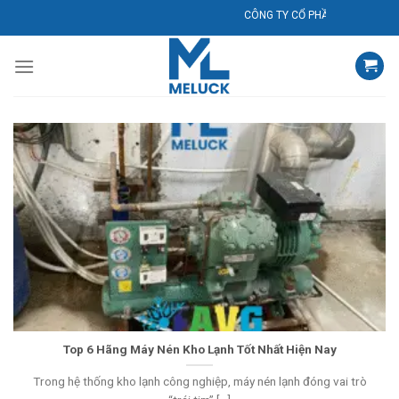
Bỏ
CÔNG TY CỔ PHẦN KỸ THUẬT ĐIỆN -
qua
nội
dung
Top 6 Hãng Máy Nén Kho Lạnh Tốt Nhất Hiện Nay
Trong hệ thống kho lạnh công nghiệp, máy nén lạnh đóng vai trò