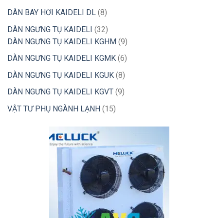
phẩm
sản
8
DÀN BAY HƠI KAIDELI DL
8
phẩm
sản
32
DÀN NGƯNG TỤ KAIDELI
32
phẩm
sản
9
DÀN NGƯNG TỤ KAIDELI KGHM
9
phẩm
sản
6
DÀN NGƯNG TỤ KAIDELI KGMK
6
phẩm
sản
8
DÀN NGƯNG TỤ KAIDELI KGUK
8
phẩm
sản
9
DÀN NGƯNG TỤ KAIDELI KGVT
9
phẩm
sản
15
VẬT TƯ PHỤ NGÀNH LẠNH
15
phẩm
sản
phẩm