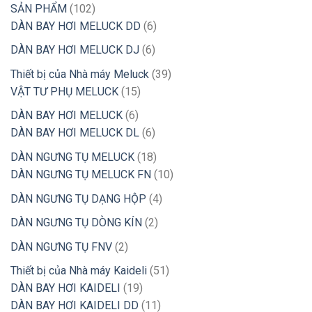
102
SẢN PHẨM
102
sản
6
DÀN BAY HƠI MELUCK DD
6
phẩm
sản
6
DÀN BAY HƠI MELUCK DJ
6
phẩm
sản
39
Thiết bị của Nhà máy Meluck
39
phẩm
15
sản
VẬT TƯ PHỤ MELUCK
15
sản
phẩm
6
DÀN BAY HƠI MELUCK
6
phẩm
sản
6
DÀN BAY HƠI MELUCK DL
6
phẩm
sản
18
DÀN NGƯNG TỤ MELUCK
18
phẩm
sản
10
DÀN NGƯNG TỤ MELUCK FN
10
phẩm
sản
4
DÀN NGƯNG TỤ DẠNG HỘP
4
phẩm
sản
2
DÀN NGƯNG TỤ DÒNG KÍN
2
phẩm
sản
2
DÀN NGƯNG TỤ FNV
2
phẩm
sản
51
Thiết bị của Nhà máy Kaideli
51
phẩm
19
sản
DÀN BAY HƠI KAIDELI
19
sản
11
phẩm
DÀN BAY HƠI KAIDELI DD
11