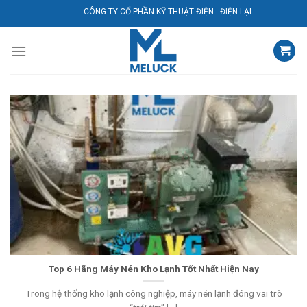
Bỏ
CÔNG TY CỔ PHẦN KỸ THUẬT ĐIỆN - ĐIỆN LẠNH AVG
qua
nội
dung
Top 6 Hãng Máy Nén Kho Lạnh Tốt Nhất Hiện Nay
Trong hệ thống kho lạnh công nghiệp, máy nén lạnh đóng vai trò