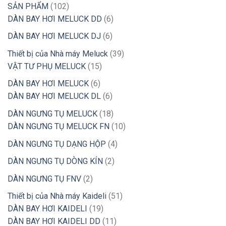
102
SẢN PHẨM
102
sản
6
DÀN BAY HƠI MELUCK DD
6
phẩm
sản
6
DÀN BAY HƠI MELUCK DJ
6
phẩm
sản
39
Thiết bị của Nhà máy Meluck
39
phẩm
15
sản
VẬT TƯ PHỤ MELUCK
15
sản
phẩm
6
DÀN BAY HƠI MELUCK
6
phẩm
sản
6
DÀN BAY HƠI MELUCK DL
6
phẩm
sản
18
DÀN NGƯNG TỤ MELUCK
18
phẩm
sản
10
DÀN NGƯNG TỤ MELUCK FN
10
phẩm
sản
4
DÀN NGƯNG TỤ DẠNG HỘP
4
phẩm
sản
2
DÀN NGƯNG TỤ DÒNG KÍN
2
phẩm
sản
2
DÀN NGƯNG TỤ FNV
2
phẩm
sản
51
Thiết bị của Nhà máy Kaideli
51
phẩm
19
sản
DÀN BAY HƠI KAIDELI
19
sản
11
phẩm
DÀN BAY HƠI KAIDELI DD
11