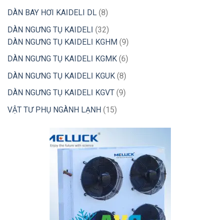
phẩm
sản
8
DÀN BAY HƠI KAIDELI DL
8
phẩm
sản
32
DÀN NGƯNG TỤ KAIDELI
32
phẩm
sản
9
DÀN NGƯNG TỤ KAIDELI KGHM
9
phẩm
sản
6
DÀN NGƯNG TỤ KAIDELI KGMK
6
phẩm
sản
8
DÀN NGƯNG TỤ KAIDELI KGUK
8
phẩm
sản
9
DÀN NGƯNG TỤ KAIDELI KGVT
9
phẩm
sản
15
VẬT TƯ PHỤ NGÀNH LẠNH
15
phẩm
sản
phẩm