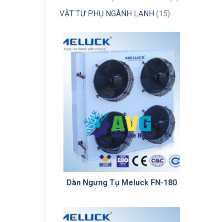
phẩm
sản
15
VẬT TƯ PHỤ NGÀNH LẠNH
15
phẩm
sản
phẩm
Dàn Ngưng Tụ Meluck FN-180