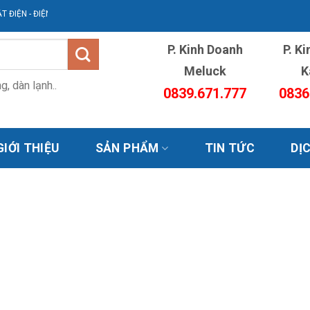
- ĐIỆN LẠNH AVG
P. Kinh Doanh
P. K
Meluck
K
, dàn lạnh..
0839.671.777
0836
GIỚI THIỆU
SẢN PHẨM
TIN TỨC
DỊ