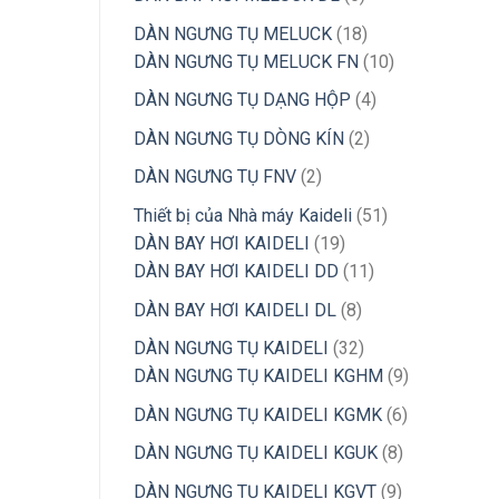
phẩm
sản
18
DÀN NGƯNG TỤ MELUCK
18
phẩm
sản
10
DÀN NGƯNG TỤ MELUCK FN
10
phẩm
sản
4
DÀN NGƯNG TỤ DẠNG HỘP
4
phẩm
sản
2
DÀN NGƯNG TỤ DÒNG KÍN
2
phẩm
sản
2
DÀN NGƯNG TỤ FNV
2
phẩm
sản
51
Thiết bị của Nhà máy Kaideli
51
phẩm
19
sản
DÀN BAY HƠI KAIDELI
19
sản
11
phẩm
DÀN BAY HƠI KAIDELI DD
11
phẩm
sản
8
DÀN BAY HƠI KAIDELI DL
8
phẩm
sản
32
DÀN NGƯNG TỤ KAIDELI
32
phẩm
sản
9
DÀN NGƯNG TỤ KAIDELI KGHM
9
phẩm
sản
6
DÀN NGƯNG TỤ KAIDELI KGMK
6
phẩm
sản
8
DÀN NGƯNG TỤ KAIDELI KGUK
8
phẩm
sản
9
DÀN NGƯNG TỤ KAIDELI KGVT
9