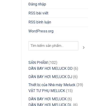
Đăng nhập
RSS bài viết
RSS bình luận
WordPress.org
Tìm
kiếm
102
SẢN PHẨM
102
sản
6
DÀN BAY HƠI MELUCK DD
6
phẩm
sản
6
DÀN BAY HƠI MELUCK DJ
6
phẩm
sản
39
Thiết bị của Nhà máy Meluck
39
phẩm
15
sản
VẬT TƯ PHỤ MELUCK
15
sản
phẩm
6
DÀN BAY HƠI MELUCK
6
phẩm
sản
6
DÀN BAY HƠI MELUCK DL
6