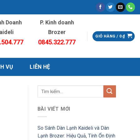
inh Doanh
P. Kinh doanh
aideli
Brozer
GIỎ HÀNG /
0
₫
.504.777
0845.322.777
CH VỤ
LIÊN HỆ
BÀI VIẾT MỚI
So Sánh Dàn Lạnh Kaideli và Dàn
Lạnh Brozer: Hiệu Quả, Tính Ổn Định