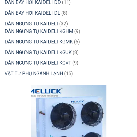
sản
11
phẩm
DÀN BAY HƠI KAIDELI DD
11
phẩm
sản
8
DÀN BAY HƠI KAIDELI DL
8
phẩm
sản
32
DÀN NGƯNG TỤ KAIDELI
32
phẩm
sản
9
DÀN NGƯNG TỤ KAIDELI KGHM
9
phẩm
sản
6
DÀN NGƯNG TỤ KAIDELI KGMK
6
phẩm
sản
8
DÀN NGƯNG TỤ KAIDELI KGUK
8
phẩm
sản
9
DÀN NGƯNG TỤ KAIDELI KGVT
9
phẩm
sản
15
VẬT TƯ PHỤ NGÀNH LẠNH
15
phẩm
sản
phẩm