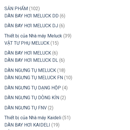
102
SẢN PHẨM
102
sản
6
DÀN BAY HƠI MELUCK DD
6
phẩm
sản
6
DÀN BAY HƠI MELUCK DJ
6
phẩm
sản
39
Thiết bị của Nhà máy Meluck
39
phẩm
15
sản
VẬT TƯ PHỤ MELUCK
15
sản
phẩm
6
DÀN BAY HƠI MELUCK
6
phẩm
sản
6
DÀN BAY HƠI MELUCK DL
6
phẩm
sản
18
DÀN NGƯNG TỤ MELUCK
18
phẩm
sản
10
DÀN NGƯNG TỤ MELUCK FN
10
phẩm
sản
4
DÀN NGƯNG TỤ DẠNG HỘP
4
phẩm
sản
2
DÀN NGƯNG TỤ DÒNG KÍN
2
phẩm
sản
2
DÀN NGƯNG TỤ FNV
2
phẩm
sản
51
Thiết bị của Nhà máy Kaideli
51
phẩm
19
sản
DÀN BAY HƠI KAIDELI
19